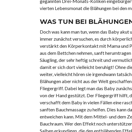
gegannten Drei-Monats-Koliken eingebürgert. 
vierten Lebensmonat die Blähungen bei den m
WAS TUN BEI BLÄHUNGE
Doch was kann man tun, wenn das Baby akut un
immer zunächst versuchen, es durch körperlich
verstärkt den Körperkontakt mit Mama und Pap
aus dem Bettchen nehmen, sanft herumtragen u
Säugling, der sehr heftig schreit und vermutlic
damit er sich dort vielleicht beruhigt! Ohne 
weiter, vielleicht hören sie irgendwann tatsä
Blähungen aber nicht aus der Welt geschaffen!
Fliegergriff. Dabei legt man das Baby zunäch
von der Hand gestützt. Der Fliegergriff hilft,
verschafft dem Baby in vielen Fällen eine ras
sanften Bauchmassage zu helfen. Dies kann daz
entweichen kann. Mit dem Mittel- und dem Ze
Bauchraum. Wer den Effekt noch unterstützen 
Salben erkundigen, die den entblähenden Effe