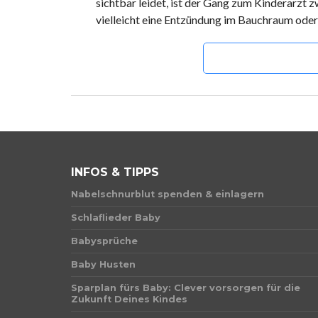
sichtbar leidet, ist der Gang zum Kinderarzt 
vielleicht eine Entzündung im Bauchraum oder
INFOS & TIPPS
Nabelschnurblut spenden & einlagern
Schlaflieder Baby
Babysprüche
Baby Husten
Sparplan fürs Baby: Clever vorsorgen für die
Zukunft Deines Kindes