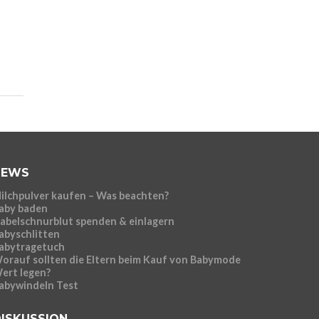
NEWS
ilchpulver kaufen – Was beachten?
aby baden
abelschnurblut spenden & einlagern
abyschlitten
abytragetuch
orauf sollten die Eltern beim Kauf von Babymode
ert legen?
abywindeln Test
ISKUSSION