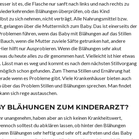
sser ist es, die Flasche nur sanft nach links und nach rechts zu
r wiederkehrenden Blähungen überprüfen, ob das Kind
lbst zu sich nehmen, nicht verträgt. Alle Nahrungsmittel bzw.
t, gelangen über die Muttermilch zum Baby. Das ist einerseits der
 Problemen führen, wenn das Baby mit Blähungen auf das Stillen
 Bauch, wenn die Mutter zuviele Säfte getrunken hat, andere
Hier hilft nur Ausprobieren. Wenn die Blähungen sehr akut
as du heute alles zu dir genommen hast. Vielleicht ist hier etwas
n. Lässt man es weg und kommt es nach dem nächsten Stillvorgang
omöglich schon gefunden. Zum Thema Stillen und Ernährung hat
erade wenn es Probleme gibt. Viele Krankenhäuser bieten auch
man über das Problem Stillen und Blähungen sprechen. Man findet
 kann sich rege austauschen.
BY BLÄHUNGEN ZUM KINDERARZT?
hr unangenehm, haben aber an sich keinen Krankheitswert,
ennoch solltest du abklären lassen, ob hinter den Blähungen
wenn Blähungen sehr heftig und sehr oft auftreten und das Baby