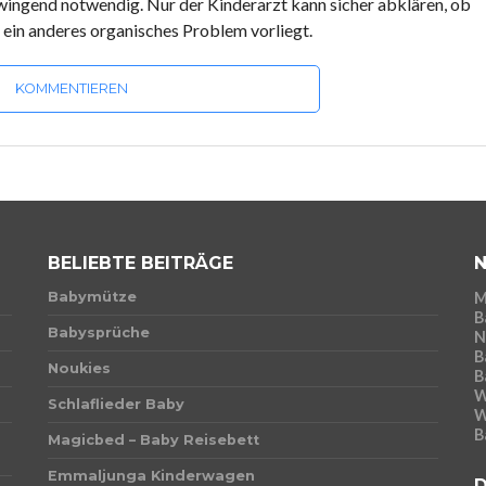
zwingend notwendig. Nur der Kinderarzt kann sicher abklären, ob
 ein anderes organisches Problem vorliegt.
KOMMENTIEREN
BELIEBTE BEITRÄGE
Babymütze
M
B
Babysprüche
N
B
Noukies
B
W
Schlaflieder Baby
W
B
Magicbed – Baby Reisebett
Emmaljunga Kinderwagen
D