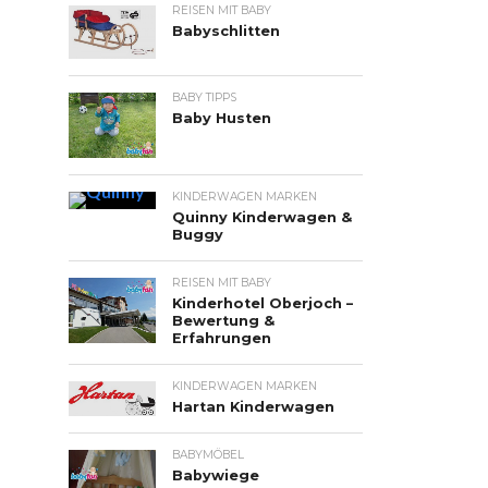
REISEN MIT BABY
Babyschlitten
BABY TIPPS
Baby Husten
KINDERWAGEN MARKEN
Quinny Kinderwagen &
Buggy
REISEN MIT BABY
Kinderhotel Oberjoch –
Bewertung &
Erfahrungen
KINDERWAGEN MARKEN
Hartan Kinderwagen
BABYMÖBEL
Babywiege