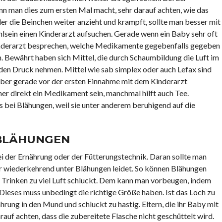
n man dies zum ersten Mal macht, sehr darauf achten, wie das
er die Beinchen weiter anzieht und krampft, sollte man besser mit
sein einen Kinderarzt aufsuchen. Gerade wenn ein Baby sehr oft
Kinderarzt besprechen, welche Medikamente gegebenfalls gegeben
. Bewährt haben sich Mittel, die durch Schaumbildung die Luft im
en Druck nehmen. Mittel wie sab simplex oder auch Lefax sind
 aber gerade vor der ersten Einnahme mit dem Kinderarzt
r direkt ein Medikament sein, manchmal hilft auch Tee.
 bei Blähungen, weil sie unter anderem beruhigend auf die
BLÄHUNGEN
i der Ernährung oder der Fütterungstechnik. Daran sollte man
 wiederkehrend unter Blähungen leidet. So können Blähungen
Trinken zu viel Luft schluckt. Dem kann man vorbeugen, indem
Dieses muss unbedingt die richtige Größe haben. Ist das Loch zu
rung in den Mund und schluckt zu hastig. Eltern, die ihr Baby mit
rauf achten, dass die zubereitete Flasche nicht geschüttelt wird.