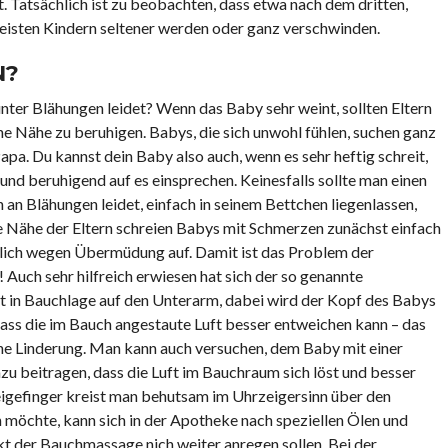
Tatsächlich ist zu beobachten, dass etwa nach dem dritten,
eisten Kindern seltener werden oder ganz verschwinden.
N?
ter Blähungen leidet? Wenn das Baby sehr weint, sollten Eltern
e Nähe zu beruhigen. Babys, die sich unwohl fühlen, suchen ganz
a. Du kannst dein Baby also auch, wenn es sehr heftig schreit,
nd beruhigend auf es einsprechen. Keinesfalls sollte man einen
h an Blähungen leidet, einfach in seinem Bettchen liegenlassen,
die Nähe der Eltern schreien Babys mit Schmerzen zunächst einfach
chlich wegen Übermüdung auf. Damit ist das Problem der
 Auch sehr hilfreich erwiesen hat sich der so genannte
st in Bauchlage auf den Unterarm, dabei wird der Kopf des Babys
 dass die im Bauch angestaute Luft besser entweichen kann – das
che Linderung. Man kann auch versuchen, dem Baby mit einer
u beitragen, dass die Luft im Bauchraum sich löst und besser
igefinger kreist man behutsam im Uhrzeigersinn über den
möchte, kann sich in der Apotheke nach speziellen Ölen und
kt der Bauchmassage nich weiter anregen sollen. Bei der