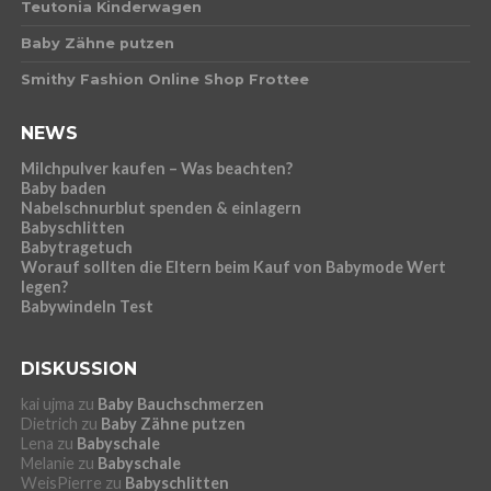
Teutonia Kinderwagen
Baby Zähne putzen
Smithy Fashion Online Shop Frottee
NEWS
Milchpulver kaufen – Was beachten?
Baby baden
Nabelschnurblut spenden & einlagern
Babyschlitten
Babytragetuch
Worauf sollten die Eltern beim Kauf von Babymode Wert
legen?
Babywindeln Test
DISKUSSION
kai ujma
zu
Baby Bauchschmerzen
Dietrich
zu
Baby Zähne putzen
Lena
zu
Babyschale
Melanie
zu
Babyschale
WeisPierre
zu
Babyschlitten