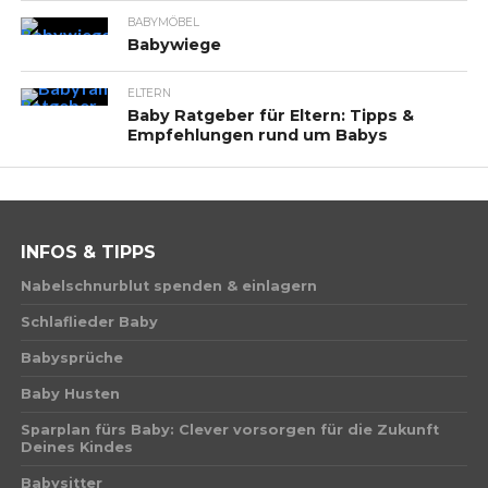
BABYMÖBEL
Babywiege
ELTERN
Baby Ratgeber für Eltern: Tipps &
Empfehlungen rund um Babys
INFOS & TIPPS
Nabelschnurblut spenden & einlagern
Schlaflieder Baby
Babysprüche
Baby Husten
Sparplan fürs Baby: Clever vorsorgen für die Zukunft
Deines Kindes
Babysitter