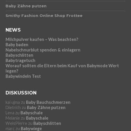
Baby Zähne putzen
Smithy Fashion Online Shop Frottee
NEWS
Milchpulver kaufen – Was beachten?
Baby baden
Nabelschnurblut spenden & einlagern
Babyschlitten
Babytragetuch
Worauf sollten die Eltern beim Kauf von Babymode Wert
legen?
Babywindeln Test
DISKUSSION
kai ujma
zu
Baby Bauchschmerzen
Dietrich
zu
Baby Zähne putzen
Lena
zu
Babyschale
Melanie
zu
Babyschale
WeisPierre
zu
Babyschlitten
marc
zu
Babywiege